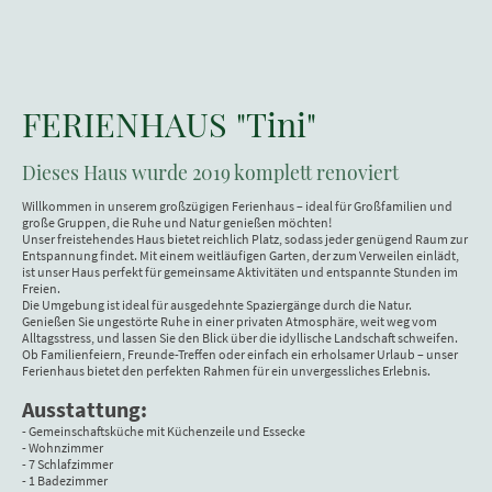
FERIENHAUS "Tini"
Dieses Haus wurde 2019 komplett renoviert
Willkommen in unserem großzügigen Ferienhaus – ideal für Großfamilien und
große Gruppen, die Ruhe und Natur genießen möchten!
Unser freistehendes Haus bietet reichlich Platz, sodass jeder genügend Raum zur
Entspannung findet. Mit einem weitläufigen Garten, der zum Verweilen einlädt,
ist unser Haus perfekt für gemeinsame Aktivitäten und entspannte Stunden im
Freien.
Die Umgebung ist ideal für ausgedehnte Spaziergänge durch die Natur.
Genießen Sie ungestörte Ruhe in einer privaten Atmosphäre, weit weg vom
Alltagsstress, und lassen Sie den Blick über die idyllische Landschaft schweifen.
Ob Familienfeiern, Freunde-Treffen oder einfach ein erholsamer Urlaub – unser
Ferienhaus bietet den perfekten Rahmen für ein unvergessliches Erlebnis.
Ausstattung:
- Gemeinschaftsküche mit Küchenzeile und Essecke
- Wohnzimmer
- 7 Schlafzimmer
- 1 Badezimmer