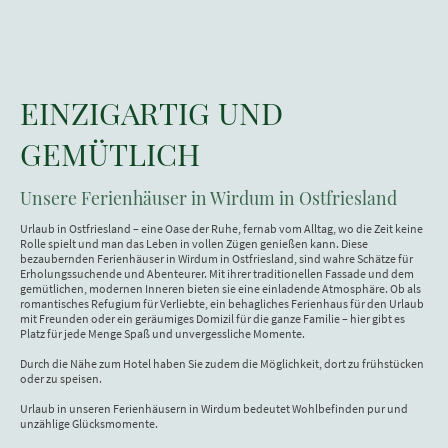
EINZIGARTIG UND
GEMÜTLICH
Unsere Ferienhäuser in Wirdum in Ostfriesland
Urlaub in Ostfriesland – eine Oase der Ruhe, fernab vom Alltag, wo die Zeit keine
Rolle spielt und man das Leben in vollen Zügen genießen kann. Diese
bezaubernden Ferienhäuser in Wirdum in Ostfriesland, sind wahre Schätze für
Erholungssuchende und Abenteurer. Mit ihrer traditionellen Fassade und dem
gemütlichen, modernen Inneren bieten sie eine einladende Atmosphäre. Ob als
romantisches Refugium für Verliebte, ein behagliches Ferienhaus für den Urlaub
mit Freunden oder ein geräumiges Domizil für die ganze Familie – hier gibt es
Platz für jede Menge Spaß und unvergessliche Momente.
Durch die Nähe zum Hotel haben Sie zudem die Möglichkeit, dort zu frühstücken
oder zu speisen.
Urlaub in unseren Ferienhäusern in Wirdum bedeutet Wohlbefinden pur und
unzählige Glücksmomente.