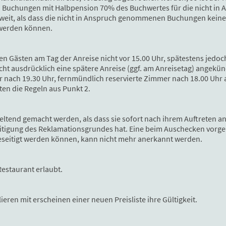
i Buchungen mit Halbpension 70% des Buchwertes für die nicht in
nsoweit, als dass die nicht in Anspruch genommenen Buchungen kein
 werden können.
n Gästen am Tag der Anreise nicht vor 15.00 Uhr, spätestens jedoc
cht ausdrücklich eine spätere Anreise (ggf. am Anreisetag) angekün
mer nach 19.30 Uhr, fernmündlich reservierte Zimmer nach 18.00 Uhr
en die Regeln aus Punkt 2.
ltend gemacht werden, als dass sie sofort nach ihrem Auftreten a
eseitigung des Reklamationsgrundes hat. Eine beim Auschecken vo
eseitigt werden können, kann nicht mehr anerkannt werden.
estaurant erlaubt.
ieren mit erscheinen einer neuen Preisliste ihre Gültigkeit.