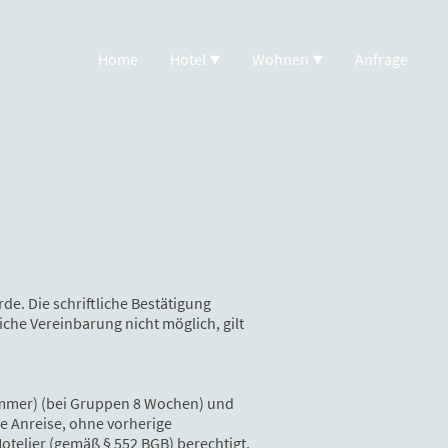
Home
Hotel
Wohnen
Anfrage
de. Die schriftliche Bestätigung
liche Vereinbarung nicht möglich, gilt
lzimmer) (bei Gruppen 8 Wochen) und
ne Anreise, ohne vorherige
Hotelier (gemäß § 552 BGB) berechtigt,